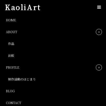
KaoliArt
fullsizeoutput_5cd
HOME
ABOUT
fullsizeoutput_5cd
作品
Post
出版
PROFILE
制作活動のはじまり
BLOG
CONTACT