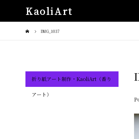
KaoliArt
IMG_1037
折り紙アート制作・KaoliArt（香り
アート）
P