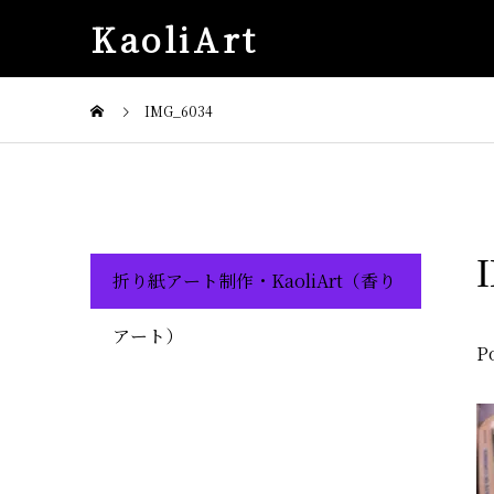
KaoliArt
IMG_6034
折り紙アート制作・KaoliArt（香り
アート）
P