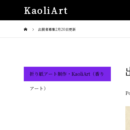
KaoliArt
出展者募集2月20日更新
折り紙アート制作・KaoliArt（香り
アート）
P