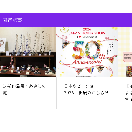
関連記事
定期作品展・あきしの
日本ホビーショー
【
庵
2026 出展のおしらせ
ま
宮 