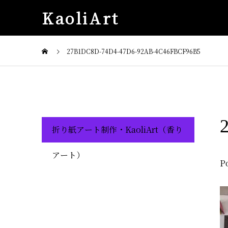
KaoliArt
27B1DC8D-74D4-47D6-92AB-4C46FBCF96B5
折り紙アート制作・KaoliArt（香り
アート）
P