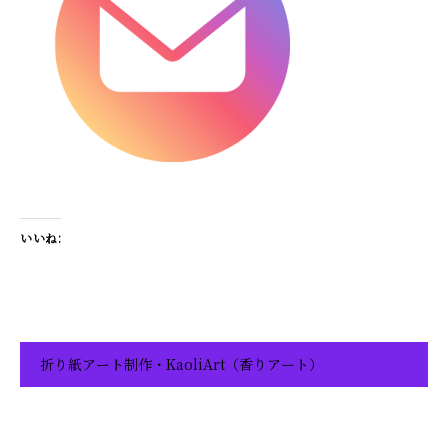
いいね:
折り紙アート制作・KaoliArt（香りアート）