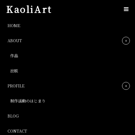
KaoliArt
DSC_0476.JPG
HOME
ABOUT
DSC_0476.JPG
作品
Post
出版
PROFILE
制作活動のはじまり
BLOG
Post
CONTACT