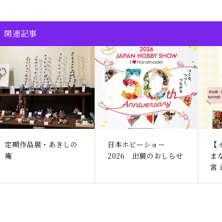
関連記事
定期作品展・あきしの
日本ホビーショー
【
庵
2026 出展のおしらせ
ま
宮 