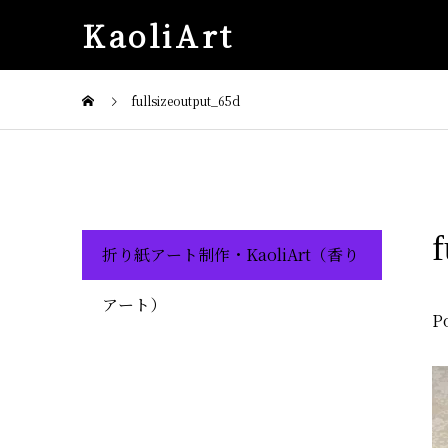
KaoliArt
fullsizeoutput_65d
f
折り紙アート制作・KaoliArt（香り
アート）
P