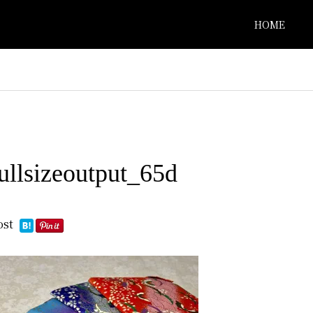
HOME
ullsizeoutput_65d
ost