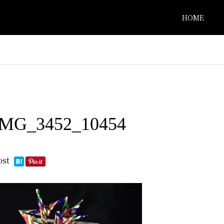
HOME
IMG_3452_10454
ost