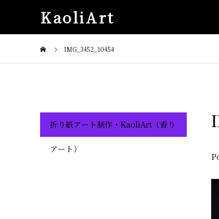
KaoliArt
IMG_3452_10454
折り紙アート制作・KaoliArt（香り
アート）
P