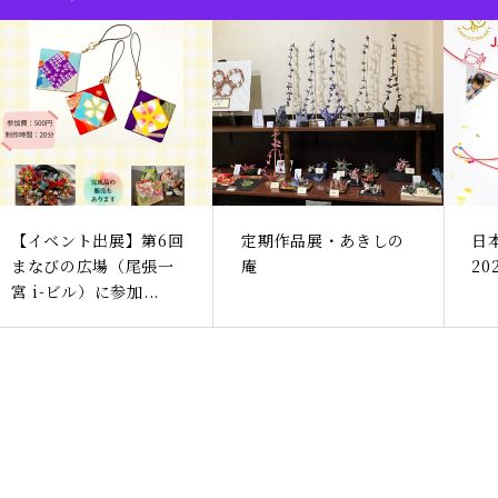
【イベント出展】第6回
定期作品展・あきしの
日
まなびの広場（尾張一
庵
2
宮 i-ビル）に参加...