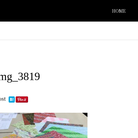
HOME
img_3819
ost