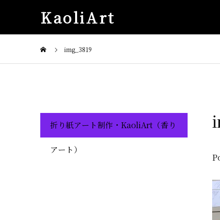
KaoliArt
img_3819
折り紙アート制作・KaoliArt（香り
アート）
P