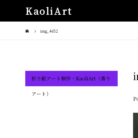
KaoliArt
img_4652
折り紙アート制作・KaoliArt（香り
アート）
P