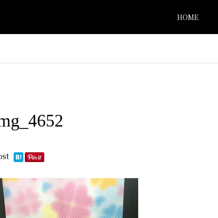
HOME
img_4652
ost