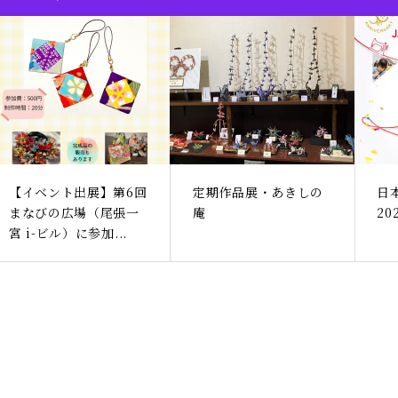
【イベント出展】第6回
定期作品展・あきしの
日
まなびの広場（尾張一
庵
2
宮 i-ビル）に参加...