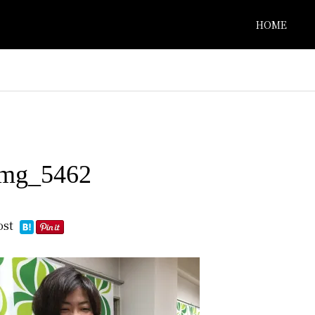
HOME
img_5462
ost