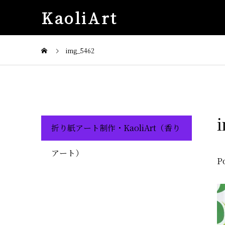
KaoliArt
img_5462
折り紙アート制作・KaoliArt（香り
アート）
P