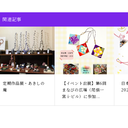
関連記事
定期作品展・あきしの
【イベント出展】第6回
日
庵
まなびの広場（尾張一
2
宮 i-ビル）に参加...