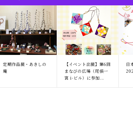
定期作品展・あきしの
【イベント出展】第6回
日
庵
まなびの広場（尾張一
2
宮 i-ビル）に参加...