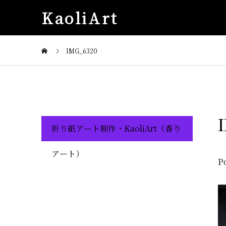
KaoliArt
IMG_6320
折り紙アート制作・KaoliArt（香り
アート）
P