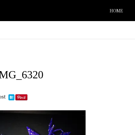
HOME
IMG_6320
ost