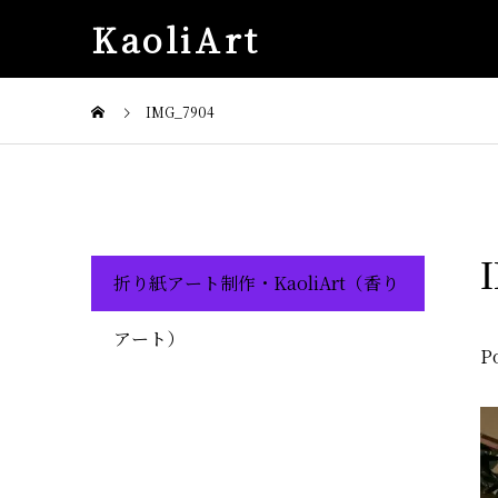
KaoliArt
IMG_7904
折り紙アート制作・KaoliArt（香り
アート）
P