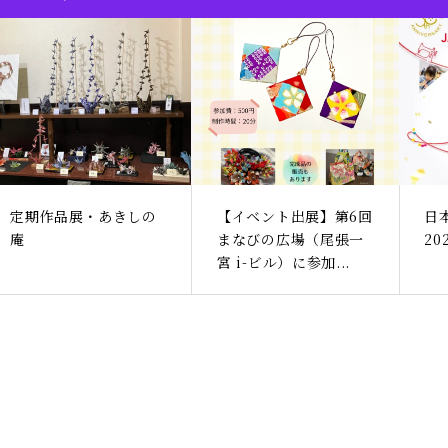
定期作品展・あきしの
【イベント出展】第6回
日
庵
まなびの広場（尾張一
2
宮 i-ビル）に参加...