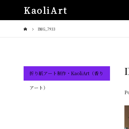
KaoliArt
IMG_7933
折り紙アート制作・KaoliArt（香り
アート）
P