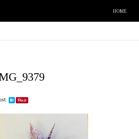
HOME
IMG_9379
ost