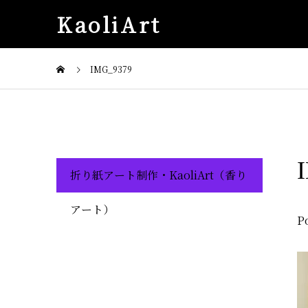
KaoliArt
IMG_9379
折り紙アート制作・KaoliArt（香り
アート）
P