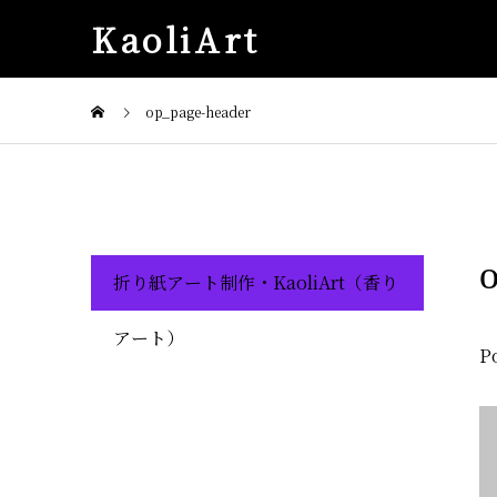
KaoliArt
op_page-header
折り紙アート制作・KaoliArt（香り
アート）
P