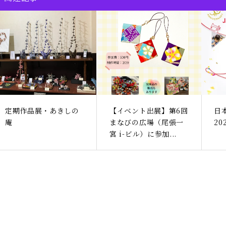
定期作品展・あきしの
【イベント出展】第6回
日
庵
まなびの広場（尾張一
2
宮 i-ビル）に参加...