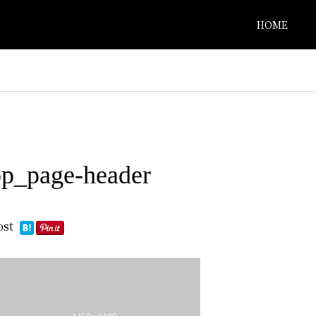
HOME
op_page-header
ost