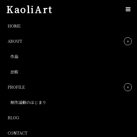
KaoliArt
Processed with Snapseed.
HOME
ABOUT
Processed with Snapseed.
作品
Post
出版
PROFILE
制作活動のはじまり
BLOG
CONTACT