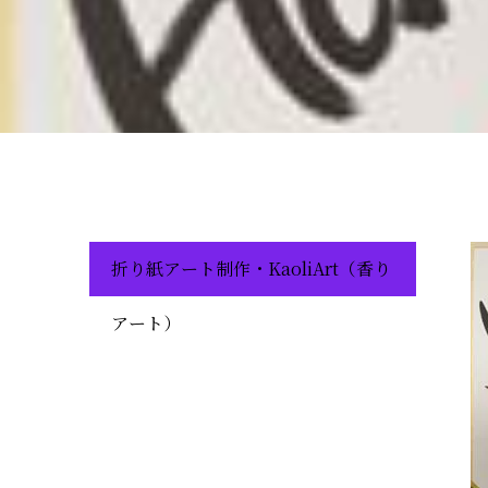
折り紙アート制作・KaoliArt（香り
アート）