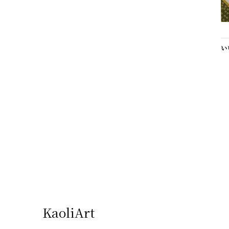
い
KaoliArt