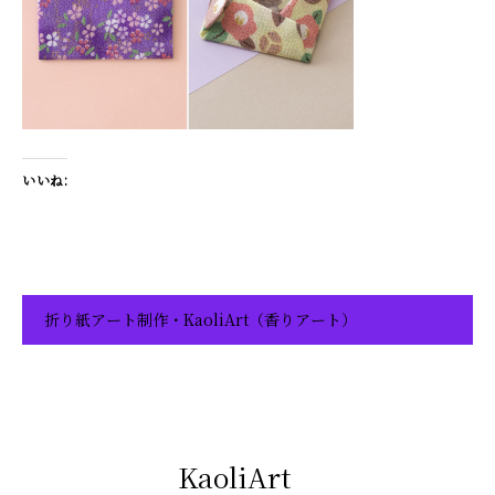
いいね:
折り紙アート制作・KaoliArt（香りアート）
KaoliArt