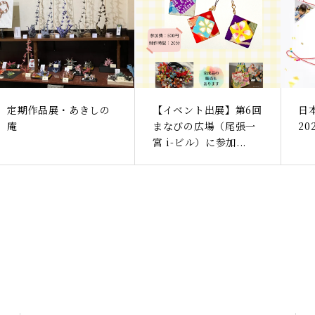
定期作品展・あきしの
【イベント出展】第6回
日
庵
まなびの広場（尾張一
2
宮 i-ビル）に参加...