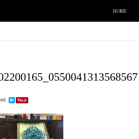
HOME
t02200165_0550041313568567
ost