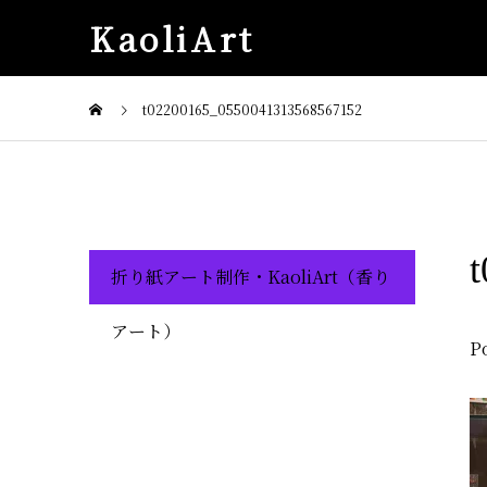
KaoliArt
t02200165_0550041313568567152
折り紙アート制作・KaoliArt（香り
アート）
P