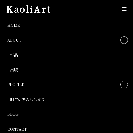
KaoliArt
tearoom
HOME
ABOUT
tearoom
作品
Post
出版
PROFILE
制作活動のはじまり
BLOG
CONTACT